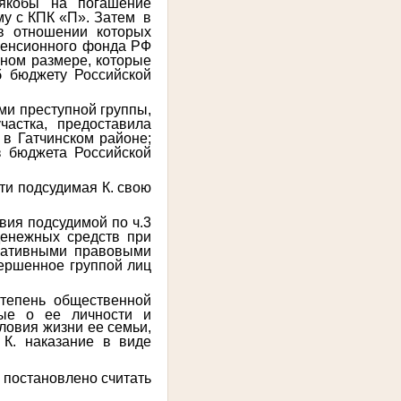
 якобы на погашение
му с КПК «П». Затем в
в отношении которых
 Пенсионного фонда РФ
пном размере, которые
б бюджету Российской
ми преступной группы,
астка, предоставила
в Гатчинском районе;
з бюджета Российской
ти подсудимая К. свою
вия подсудимой по ч.3
денежных средств при
мативными правовыми
вершенное группой лиц
степень общественной
ные о ее личности и
ловия жизни ее семьи,
 К. наказание в виде
 постановлено считать