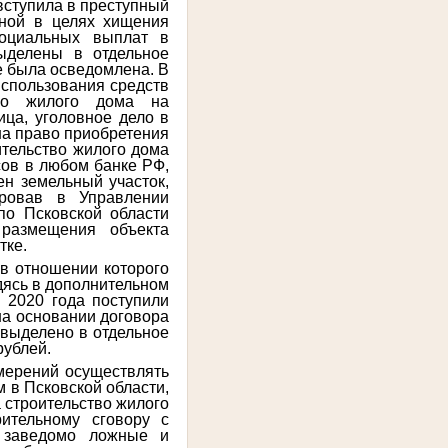
вступила в преступный
нной в целях хищения
оциальных выплат в
ыделены в отдельное
не была осведомлена. В
использования средств
тво жилого дома на
ица, уголовное дело в
на право приобретения
ительство жилого дома
сов в любом банке РФ,
ен земельный участок,
ировав в Управлении
по Псковской области
 размещения объекта
тке.
 в отношении которого
одясь в дополнительном
 2020 года поступили
на основании договора
 выделено в отдельное
рублей.
амерений осуществлять
 в Псковской области,
 строительство жилого
ительному сговору с
 заведомо ложные и