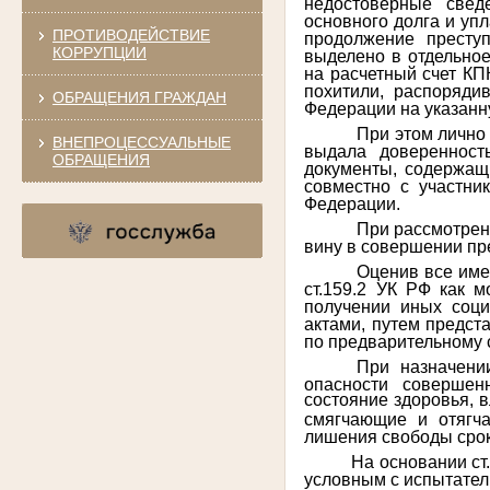
недостоверные свед
основного долга и уп
ПРОТИВОДЕЙСТВИЕ
продолжение престу
КОРРУПЦИИ
выделено в отдельное
на расчетный счет КП
похитили, распоряди
ОБРАЩЕНИЯ ГРАЖДАН
Федерации на указанн
При этом лично 
ВНЕПРОЦЕССУАЛЬНЫЕ
выдала доверенност
ОБРАЩЕНИЯ
документы, содержащ
совместно с участни
Федерации.
При рассмотрен
вину в совершении пр
Оценив все име
ст.159.2 УК РФ как 
получении иных соц
актами, путем предст
по предварительному 
При назначени
опасности совершен
состояние здоровья, 
смягчающие и отягч
лишения свободы сроко
На основании ст
условным с испытатель