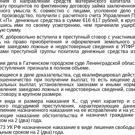
ения о направлении средств материнского капитала
лату процентов по фиктивному договору займа заключенно
пного умысла К. совместно с лицами, уголовное дело 
 производство, получили с расчетного счета Управления
К «П» денежные средства в сумме 616 617 рублей, в кру
вшись ими по своему усмотрению, чем причинили ущер
ую сумму.
К. добровольно вступила в преступный сговор с участника
ь на право приобретения и оформления земельного уч
ие заведомо ложные и недостоверные сведения в УПФР 
ками преступной группы похитила денежные средства и
ии дела в Гатчинском городском суде Ленинградской облас
еступления признала в полном объеме.
ющиеся в деле доказательства, суд квалифицировал дейст
мошенничество при получении выплат, то есть хищение 
иальных выплат, установленных законами и иными нор
авления заведомо ложных и недостоверных сведений, со
сговору, в крупном размере.
и вида и размера наказания К., суд учел характер и 
ного подсудимой преступления, характеризующие дан
влияние назначенного наказания на ее исправление и на ус
и назначил гражданке
ающие наказание обстоятельства
м на 2 (два) года.
.73 УК РФ назначенное наказание в виде лишения свободы
ным сроком на 2 (два) года
.