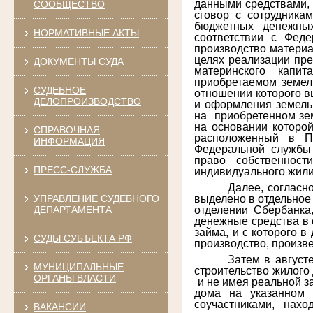
данными средствами, 
СООБЩЕСТВО
сговор с сотрудника
бюджетных денежны
НОРМАТИВНЫЕ АКТЫ
соответствии с Фед
производство материал
целях реализации пре
ДОКУМЕНТЫ СУДА
материнского капи
приобретаемом земель
СУДЕБНОЕ
отношении которого в
ДЕЛОПРОИЗВОДСТВО
и оформления земельн
на приобретенном зем
на основании которой
СПРАВОЧНАЯ
расположенный в Пу
ИНФОРМАЦИЯ
Федеральной службы 
право собственност
ПРЕСС-СЛУЖБА
индивидуального жили
Далее, согласн
выделено в отдельное 
УПРАВЛЕНИЕ СУДЕБНОГО
отделении Сбербанка
ДЕПАРТАМЕНТА
денежные средства в 
займа, и с которого 
СУДЫ СУБЪЕКТА РФ
производство, произв
Затем в август
МУНИЦИПАЛЬНЫЕ
строительство жилого
ОРГАНЫ ВЛАСТИ
и не имея реальной з
дома на указанном 
соучастниками, на
ВАКАНСИИ