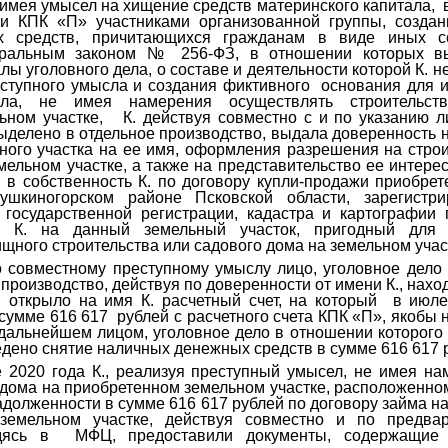
имея умысел на хищение средств материнского капитала, 
ми КПК «П» участниками организованной группы, созда
х средств, причитающихся гражданам в виде иных с
еральным законом № 256-ФЗ, в отношении которых в
ы уголовного дела, о составе и деятельности которой К. 
ступного умысла и создания фиктивного основания для 
тала, не имея намерения осуществлять строительс
ном участке, К. действуя совместно с и по указанию л
ыделено в отдельное производство, выдала доверенность 
ого участка на ее имя, оформления разрешения на стро
ельном участке, а также на представительство ее интере
 в собственность К. по договору купли-продажи приобрет
шкиногорском районе Псковской области, зарегистр
государственной регистрации, кадастра и картографии 
и К. на данный земельный участок, пригодный для
щного строительства или садового дома на земельном учас
о совместному преступному умыслу лицо, уголовное дело
производство, действуя по доверенности от имени К., нах
, открыло на имя К. расчетный счет, на который в июле
сумме 616 617 рублей с расчетного счета КПК «П», якобы 
в дальнейшем лицом, уголовное дело в отношении которого
едено снятие наличных денежных средств в сумме 616 617 
е 2020 года К., реализуя преступный умысел, не имея н
 дома на приобретенном земельном участке, расположенном
адолженности в сумме 616 617 рублей по договору займа на
земельном участке, действуя совместно и по предвар
ходясь в МФЦ, предоставили документы, содержащие