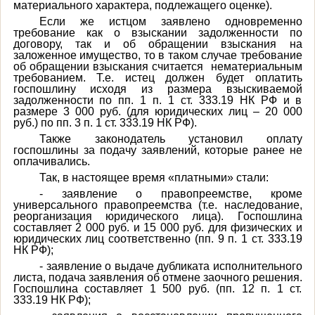
материального характера, подлежащего оценке).
Если же истцом заявлено одновременно
требование как о взыскании задолженности по
договору, так и об обращении взыскания на
заложенное имущество, то в таком случае требование
об обращении взыскания считается нематериальным
требованием. Т.е. истец должен будет оплатить
госпошлину исходя из размера взыскиваемой
задолженности по пп. 1 п. 1 ст. 333.19 НК РФ и в
размере 3 000 руб. (для юридических лиц – 20 000
руб.) по пп. 3 п. 1 ст. 333.19 НК РФ).
Также законодатель установил оплату
госпошлины за подачу заявлений, которые ранее не
оплачивались.
Так, в настоящее время «платными» стали:
- заявление о правопреемстве, кроме
универсального правопреемства (т.е. наследование,
реорганизация юридического лица). Госпошлина
составляет 2 000 руб. и 15 000 руб. для физических и
юридических лиц соответственно (пп. 9 п. 1 ст. 333.19
НК РФ);
- заявление о выдаче дубликата исполнительного
листа, подача заявления об отмене заочного решения.
Госпошлина составляет 1 500 руб. (пп. 12 п. 1 ст.
333.19 НК РФ);