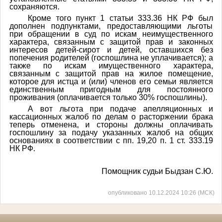
сохраняются.
Кроме того пункт 1 статьи 333.36 НК РФ был
дополнен подпунктами, предоставляющими льготы
при обращении в суд по искам неимущественного
характера, связанным с защитой прав и законных
интересов детей-сирот и детей, оставшихся без
попечения родителей (госпошлина не уплачивается); а
также по искам имущественного характера,
связанным с защитой прав на жилое помещение,
которое для истца и (или) членов его семьи является
единственным пригодным для постоянного
проживания (оплачивается только 30% госпошлины).
А вот льгота при подаче апелляционных и
кассационных жалоб по делам о расторжении брака
теперь отменена, и стороны должны оплачивать
госпошлину за подачу указанных жалоб на общих
основаниях в соответствии с пп. 19,20 п. 1 ст. 333.19
НК РФ.
Помощник судьи Быдзан С.Ю.
опубликовано 10.12.2024 10:26 (МСК)