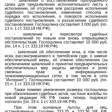
- заявления о восстановлении пропущенного
срока для предъявления исполнительного листа к
исполнению, об отсрочке или рассрочке исполнения
судебного постановления, изменении способа и
порядка его исполнения, о повороте исполнения
судебного постановления, о разъяснении судебного
постановления. Госпошлина составляет 3 000 руб. (пп.
13 п. 1 ст. 333.19 НК РФ);
- заявление о пересмотре судебных
постановлений по новым или вновь открывшимся
обстоятельствам. Госпошлина составляет 10 000 руб.
(пп. 14 п. 1 ст. 333.19 НК РФ);
- заявления об обеспечении иска, в том числе
иска, рассматриваемого в третейском суде, о замене
обеспечительной меры, об отмене обеспечения (за
исключением заявлений о принятии предварительных
обеспечительных мер защиты авторских и (или)
смежных прав в информационно-
телекоммуникационных сетях, в том числе в сети
"Интернет"). Госпошлина составляет 10 000 руб. (пп.
15 п. 1 ст. 333.19 НК РФ).
Также помимо увеличения размера госпошлины
при обжаловании судебных актов, частные жалобы по
новой редакции НК РФ также теперь подлежат
«оплате» (пп. 19 п. 1 ст. 333.19 НК РФ).
При этом основные льготы для лиц,
установленные статьями 333.35 и 333.36 НК РФ,